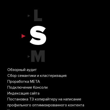
L
S
M
L
Обзорный аудит
Обз
Сбор семантики и кластеризация
Сбо
Проработка МЕТА
Про
Подключение Консоли
Под
S
Индексация сайта
Инд
Постановка ТЗ копирайтеру на написание
Пос
профильного оптимизированного контента
про