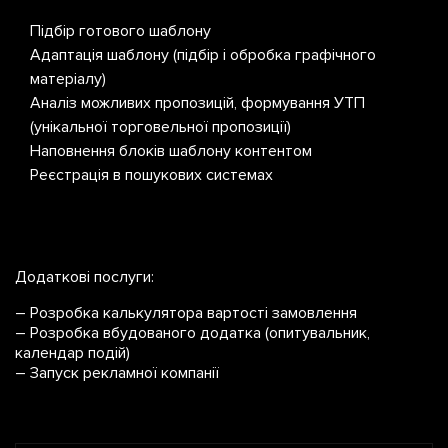
L
Підбір готового шаблону
Під
Адаптація шаблону (підбір і обробка графічного
Ада
матеріалу)
мат
Аналіз можливих пропозицій, формування УТП
Ана
S
(унікальної торговельної пропозиції)
(уні
Наповнення блоків шаблону контентом
Фор
Реєстрація в пошукових системах
Нап
M
Реє
Додаткові послуги:
L
– Розробка калькулятора вартості замовлення
– Розробка вбудованого додатка (опитувальник,
календар подій)
– Запуск рекламної компанії