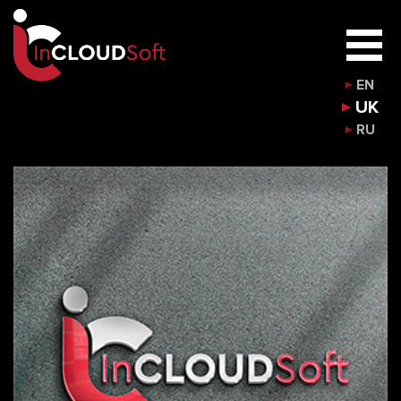
EN
UK
RU