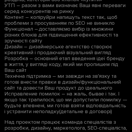
УТП – разом з вами визначає Ваші явні переваги
серед конкурентів на ринку
Контент – копіруйри напишуть текст так, щоб
проблеми з просуванням по SEO не виникло
Функціонал –.доставляємо вибір із множини
різних блоків для підвищення ефективності та
зручності сайту
Дизайн – дизайнерське агентство створює
креативний і продаючий візуальний вигляд
Розробка – основний етап введення ідеї бренду
в життя, у вигляді коду, який ми пропишем під
Ваш сайт
Технічна підтримка – ми завжди на зв’язку та
готові внести правки в дизайн/функціональний
сайт та довести Ваш продукт до ідеального
Исправление помилок – на жаль, бывае і так. І
якщо так трапилося, що ми допустили помилку —
будьте впевнені, ми готові взяти відповідальність
і устранити неполадку(детальне в договорі)
Над проектом працює команда спеціалістів з
розробки, дизайну, маркетолога, SEO-спеціаліста,