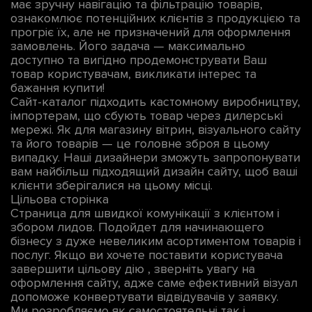
має зручну навігацію та фільтрацію товарів,
ознакомлює потенційних клієнтів з продукцією та
прогріє їх, але не призначений для оформлення
замовлень. Його задача — максимально
доступно та вигідно продемонструвати Ваш
товар користувачам, викликати інтерес та
бажання купити!
Сайт-каталог підходить кастомному виробництву,
імпортерам, що сбують товар через дилерські
мережі. Як для магазину вітрин, візуального сайту
та його товарів — це головне зброя в цьому
випадку. Наші дизайнери зможуть запропонувати
вам найбільш підходящий дизайн сайту, щоб ваші
клієнти зберігалися на цьому місці.
Цільова сторінка
Страница для швидкої комунікації з клієнтом і
збором лидов. Подойдет для начинающего
бізнесу з дуже невеликим асортиментом товарів і
послуг. Якщо ви хочете поставити користувача
завершити цільову дію , зверніть увагу на
оформлення сайту, адже саме ефективний візуал
допоможе конвертувати відвідувачів у заявку.
Ми розробляємо як самостоятельні так і