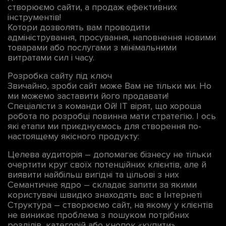
створюємо сайти, а продаж ефективних
інструментів!
Котори дозволять вам проводити
адміністрування, просування, наповнення новими
товарами або послугами з мінімальними
витратами сил і часу.
Розробка сайту під ключ
Звичайно, зроби сайт може Вам не тільки ми. Но
ми можемо заставити його продавати!
Спеціалісти з команди Ой! IT вірят, що хороша
робота по розробці повинна мати стратегію. І ось
які етапи ми приєднуємось для створення по-
настоящему якісного продукту:
Целева аудиторія – допомагає бізнесу не тільки
очертити круг своїх потенційних клієнтів, але й
виявити найбільш вигідні та цільові з них
Семантичне ядро ​​– складає запити за якими
користувачі швидко знаходять вас в Інтернеті
Структура – ​​створюємо сайт, на якому у клієнтів
не виникає проблема з пошуком потрібних
розділів, категорій або кнопок «купити»