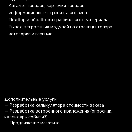
Каталог товаров, карточки товаров,
Ада
S
информационные страницы, корзина
Ана
Подбор и обработка графического материала
Фор
Вывод встроенных модулей на страницы товара,
пре
M
категории и главную
Соз
Нап
Уст
сис
L
Дополнительные услуги:
— Разработка калькулятора стоимости заказа
— Разработка встроенного приложения (опросник,
календарь событий)
— Продвижение магазина