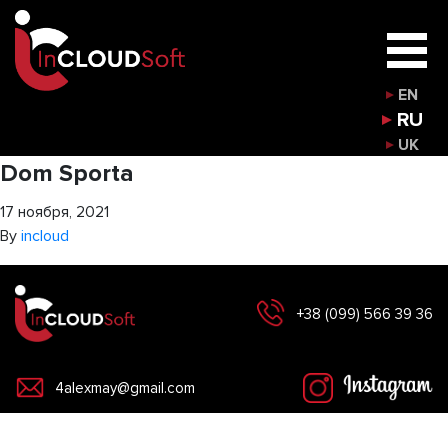
EN
RU
UK
Dom Sporta
17 ноября, 2021
By
incloud
+38 (099) 566 39 36
4alexmay@gmail.com